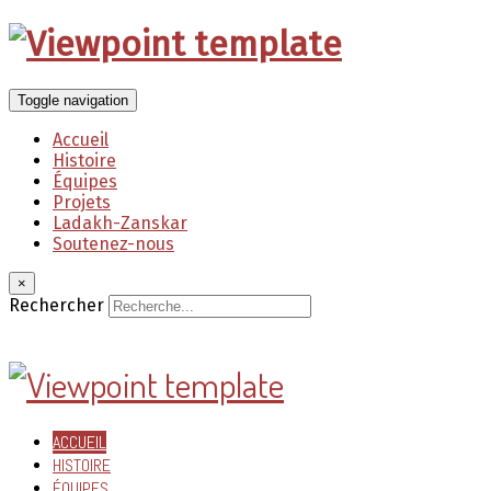
Toggle navigation
Accueil
Histoire
Équipes
Projets
Ladakh-Zanskar
Soutenez-nous
×
Rechercher
ACCUEIL
HISTOIRE
ÉQUIPES