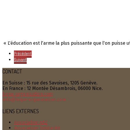
« L'éducation est l'arme la plus puissante que l'on puisse
Précédent
Suivant
CONTACT
En Suisse : 15 rue des Savoises, 1205 Genève.
En France : 12 Montée Désambrois, 06000 Nice.
hope-organisation.com
info@hope-organisation.com
LIENS EXTERNES
Association AAZ
Association Solidarité