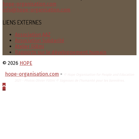
hope-organisation.com
info@hope-organisation.com
LIENS EXTERNES
Association AAZ
Association Solidarité
Atelier Föllmi
Rapports sur le développement humain
© 2026
HOPE
hope-organisation.com
-
© Hope Organisation for People and Education
2021 - Photos Olivier Föllmi © Sagesses de l'humanité pour les bannières.