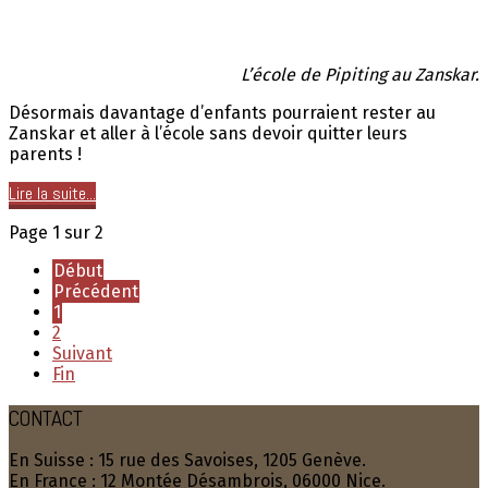
L’école de Pipiting au Zanskar.
Désormais davantage d’enfants pourraient rester au
Zanskar et aller à l’école sans devoir quitter leurs
parents !
Lire la suite...
Page 1 sur 2
Début
Précédent
1
2
Suivant
Fin
CONTACT
En Suisse : 15 rue des Savoises, 1205 Genève.
En France : 12 Montée Désambrois, 06000 Nice.