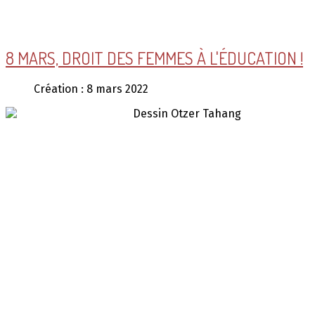
AdmirorFrames 2.0
, author/s
Vasiljevski
&
Kekeljevic
.
8 MARS, DROIT DES FEMMES À L'ÉDUCATION !
Création : 8 mars 2022